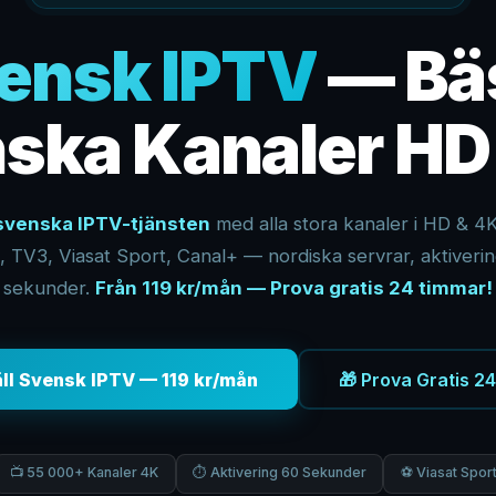
ensk IPTV
— Bä
ska Kanaler HD
svenska IPTV-tjänsten
med alla stora kanaler i HD & 4
, TV3, Viasat Sport, Canal+ — nordiska servrar, aktiveri
sekunder.
Från 119 kr/mån — Prova gratis 24 timmar!
äll Svensk IPTV — 119 kr/mån
🎁 Prova Gratis 2
📺 55 000+ Kanaler 4K
⏱ Aktivering 60 Sekunder
⚽ Viasat Sport