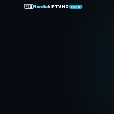
🇫🇬
Nordisk
IPTV HD
Svänsk