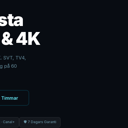
sta
 & 4K
K. SVT, TV4,
ng på 60
4 Timmar
 · Canal+
🛡 7 Dagars Garanti